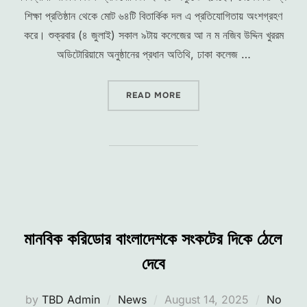
শিক্ষা প্রতিষ্ঠান থেকে মোট ৬৪টি বিতার্কিক দল এ প্রতিযোগিতায় অংশগ্রহণ
করে। শুক্রবার (৪ জুলাই) সকাল ৯টায় কলেজের আ ন ম নজিব উদ্দিন খুররম
অডিটোরিয়ামে অনুষ্ঠানের প্রধান অতিথি, ঢাকা কলেজ …
“ঢাকা কলেজে দুই দিনব্যাপী জাতীয় বিতর্ক 
READ MORE
মানবিক করিডোর বাংলাদেশকে সংকটের দিকে ঠেলে
দেবে
Posted
by
TBD Admin
News
August 14, 2025
No