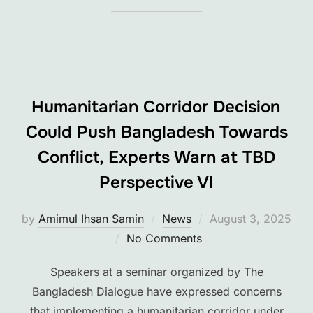
Humanitarian Corridor Decision
Could Push Bangladesh Towards
Conflict, Experts Warn at TBD
Perspective VI
Posted
by
Amimul Ihsan Samin
News
August 3, 2025
on
No Comments
Speakers at a seminar organized by The
Bangladesh Dialogue have expressed concerns
that implementing a humanitarian corridor under