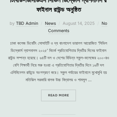
টিবিডি-ডিসিডিএস সিভিল ডিস্কোর্স ন্যাশনালস’র
ফাইনাল রাউন্ড অনুষ্ঠিত
Posted
by
TBD Admin
News
August 14, 2025
No
on
Comments
ঢাকা কলেজ ডিবেটিং সোসাইটি ও দ্য বাংলাদেশ ডায়ালগ আয়োজিত ‘সিভিল
ডিস্কোর্স ন্যাশনালস ২০২৫’ বিতর্ক প্রতিযোগিতার দ্বিতীয় দিনের ফাইনাল
রাউন্ড সম্পন্ন হয়েছে। ৬৪টি দল ও দেশের বিভিন্ন স্কুল-কলেজের ২০০-রও
বেশি শিক্ষার্থী নিয়ে শুরু হওয়া এ প্রতিযোগিতার দ্বিতীয় দিনে ১৬টি দল
এলিমিনেশন রাউন্ডে অংশগ্রহণ করে। স্কুল পর্যায়ের ফাইনালে মুখোমুখি হয়
মতিঝিল সরকারি বালক উচ্চ বিদ্যালয় ও শামসুল …
“টিবিডি-ডিসিডিএস সিভিল ডিস্কোর্স ন্যাশন
READ MORE