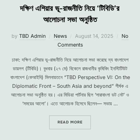
দক্ষিণ এশিয়ার ভূ-রাজনীতি নিয়ে ‘টিবিডি’র
আলোচনা সভা অনুষ্ঠিত
Posted
by
TBD Admin
News
August 14, 2025
No
on
Comments
ঢাকা: দক্ষিণ এশিয়ার ভূ-রাজনীতি নিয়ে আলোচনা সভা করেছে দ্য বাংলাদেশ
ডায়লগ (টিবিডি)। বুধবার (২৭ মে) বিকেলে রাজধানীর কৃষিবিদ ইনস্টিটিউট
বাংলাদেশ (কেআইবি) মিলনায়তনে “TBD Perspective VI: On the
Diplomatic Front – South Asia and beyond” শীর্ষক এ
আলোচনা সভা অনুষ্ঠিত হয়। এর মিডিয়া পার্টনার ছিল ‘সারাবাংলা ডট নেট’ ও
‘সময়ের আলো’। এতে আলোচক হিসেবে ছিলেন— সভায় …
“দক্ষিণ এশিয়ার ভূ-রাজনীতি নিয়ে ‘টিবিডি
READ MORE